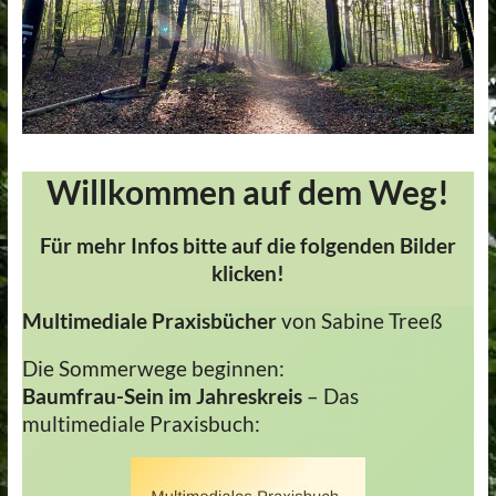
&
schamanische
Seinsweisen
Naturkunst,
Waldgänge,
Willkommen auf dem Weg!
Baumseminare,
schamanische
Kunst,
Für mehr Infos bitte auf die folgenden Bilder
Selbststudium,
klicken!
Intervision,
Multimediale Praxisbücher
von Sabine Treeß
Kreise,
Bücher,
Die Sommerwege beginnen:
Apps
Baumfrau-Sein im Jahreskreis
– Das
multimediale Praxisbuch: