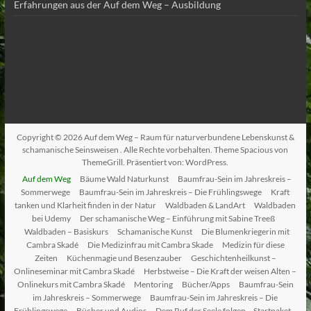
Erfahrungen aus der Auf dem Weg – Ausbildung
Copyright © 2026
Auf dem Weg – Raum für naturverbundene Lebenskunst &
schamanische Seinsweisen
. Alle Rechte vorbehalten. Theme
Spacious
von
ThemeGrill. Präsentiert von:
WordPress
.
Auf dem Weg
Bäume Wald Naturkunst
Baumfrau-Sein im Jahreskreis –
Sommerwege
Baumfrau-Sein im Jahreskreis – Die Frühlingswege
Kraft
tanken und Klarheit finden in der Natur
Waldbaden & LandArt
Waldbaden
bei Udemy
Der schamanische Weg – Einführung mit Sabine Treeß
Waldbaden – Basiskurs
Schamanische Kunst
Die Blumenkriegerin mit
Cambra Skadé
Die Medizinfrau mit Cambra Skade
Medizin für diese
Zeiten
Küchenmagie und Besenzauber
Geschichtenheilkunst –
Onlineseminar mit Cambra Skadé
Herbstweise – Die Kraft der weisen Alten –
Onlinekurs mit Cambra Skadé
Mentoring
Bücher/Apps
Baumfrau-Sein
im Jahreskreis – Sommerwege
Baumfrau-Sein im Jahreskreis – Die
Frühlingswege
Bücher und Audios
Dem Ruf der Seele folgen – Startpaket –