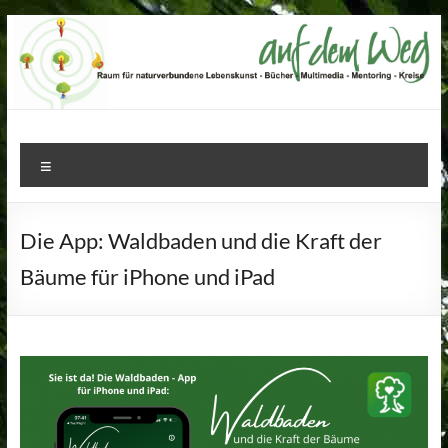
Zum
Inhalt
springen
Auf
Menü
dem
Weg
Die App: Waldbaden und die Kraft der
–
Bäume für iPhone und iPad
Raum
für
naturverbundene
Lebenskunst