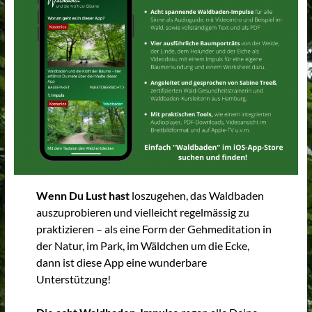
&
schamanische
Seinsweisen
Naturkunst,
Waldgänge,
Baumseminare,
schamanische
Kunst,
Selbststudium,
Intervision,
Wenn Du Lust hast
loszugehen, das Waldbaden
Kreise,
auszuprobieren und vielleicht regelmässig zu
Bücher,
praktizieren – als eine Form der Gehmeditation in
Apps
der Natur, im Park, im Wäldchen um die Ecke,
dann ist diese App eine wunderbare
Unterstützung!