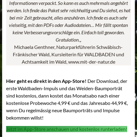
Informationen verpackt. So kann es auch mehrmals angehört
werden.
Ich finde das Paket sehr reichhaltig und Du siehst, es hat
bei mir Zeit gebraucht, alles anzuhören. Ich finde es auch sehr
vielseitig, mit den PDFs oder Audiodateien… Mir fällt spontan
keine Verbesserungsvorschläge ein. Einfach toll geworden.
Gratulation.
„
Michaela Genthner, Naturparkführerin Schwäbisch-
Fränkischer Wald, Kursleiterin für WALDBADEN und
Achtsamkeit im Wald, www.mit-der-natur.de
Hier geht es direkt in den App-Store!
Der Download, der
erste Waldbaden-Impuls und das Weiden-Baumporträt
sind kostenlos, dann kostet das Monatsabo nach einer
kostenlose Probewoche 4,99 € und das Jahresabo 44,99 €,
wenn Du regelmässig neue Baumporträts und Impulse
bekommen willst!
Jetzt im App-Store anschauen und kostenlos runterladen!