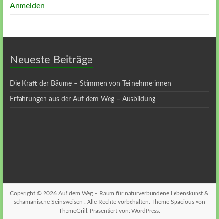
Anmelden
Neueste Beiträge
Die Kraft der Bäume – Stimmen von Teilnehmerinnen
Erfahrungen aus der Auf dem Weg – Ausbildung
Copyright © 2026
Auf dem Weg – Raum für naturverbundene Lebenskunst &
schamanische Seinsweisen
. Alle Rechte vorbehalten. Theme
Spacious
von
ThemeGrill. Präsentiert von:
WordPress
.