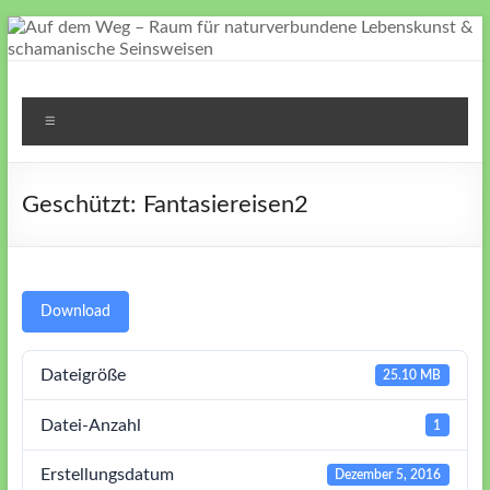
Zum
Inhalt
springen
Auf
Menü
dem
Weg
Geschützt: Fantasiereisen2
–
Raum
für
Download
naturverbundene
Dateigröße
25.10 MB
Lebenskunst
Datei-Anzahl
1
&
schamanische
Erstellungsdatum
Dezember 5, 2016