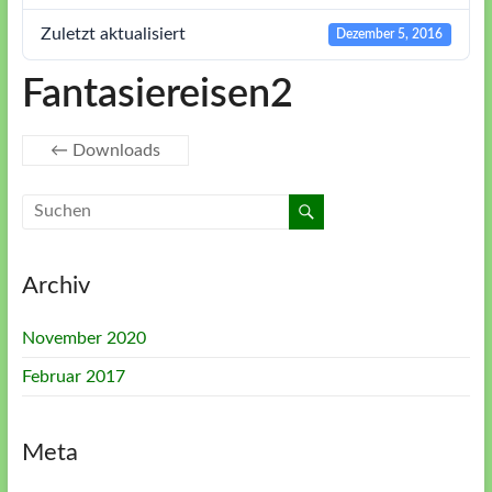
Seinsweisen
Zuletzt aktualisiert
Dezember 5, 2016
Naturkunst,
Fantasiereisen2
Waldgänge,
Baumseminare,
←
Downloads
schamanische
Kunst,
Selbststudium,
Intervision,
Kreise,
Archiv
Bücher,
Apps
November 2020
Februar 2017
Meta